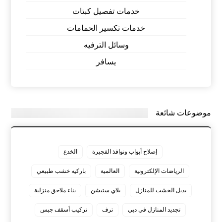
خدمات تفصيل كبتات
خدمات تكسير الحمامات
وسائل الترفيه
يسافر
موضوعات شائعة
إصلاح أبواب ونوافذ الفجيرة
الخدع
الرياضات الإلكترونية
العالمية
باركيه خشب طبيعي
بديل الخشب للمنازل
بلاي ستيشن
بناء ملاحق منزلية
تجديد المنازل في دبي
ترف
تركيب أسقف جبس