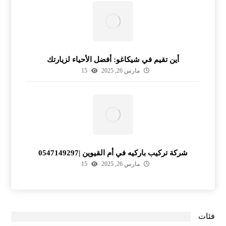
أين تقيم في شيكاغو: أفضل الأحياء لزيارتك
مارس 26, 2025
15
شركة تركيب باركيه في أم القيوين |0547149297
مارس 26, 2025
15
فئات