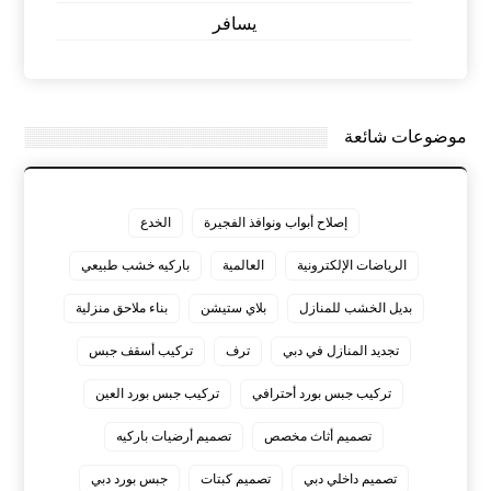
يسافر
موضوعات شائعة
إصلاح أبواب ونوافذ الفجيرة
الخدع
الرياضات الإلكترونية
العالمية
باركيه خشب طبيعي
بديل الخشب للمنازل
بلاي ستيشن
بناء ملاحق منزلية
تجديد المنازل في دبي
ترف
تركيب أسقف جبس
تركيب جبس بورد أحترافي
تركيب جبس بورد العين
تصميم أثاث مخصص
تصميم أرضيات باركيه
تصميم داخلي دبي
تصميم كبتات
جبس بورد دبي