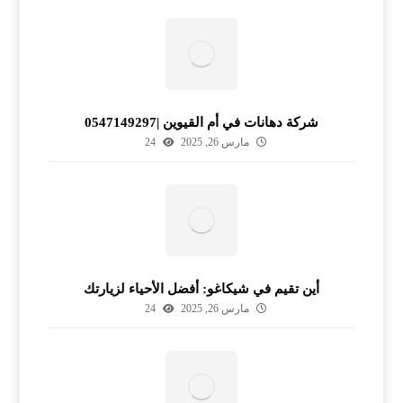
شركة دهانات في أم القيوين |0547149297
مارس 26, 2025
24
أين تقيم في شيكاغو: أفضل الأحياء لزيارتك
مارس 26, 2025
24