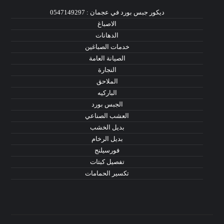
ديكور جبس بورد في عجمان : 0547149297
الاصباغ
الدهانات
خدمات الصباغين
الصيانة العامة
النجارة
الملاحق
الباركيه
الجبس بورد
العشب الصناعي
بديل الخشب
بديل الرخام
فورسيلنج
تفصيل كبتات
تكسير الحمامات