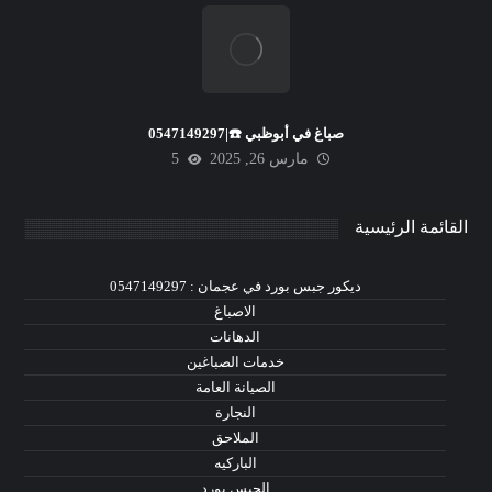
صباغ في أبوظبي ☎️|0547149297
مارس 26, 2025
5
القائمة الرئيسية
ديكور جبس بورد في عجمان : 0547149297
الاصباغ
الدهانات
خدمات الصباغين
الصيانة العامة
النجارة
الملاحق
الباركيه
الجبس بورد