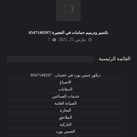
تكسير وترميم حمامات في الفجيرة |0547149297
مارس 25, 2025
7
القائمة الرئيسية
ديكور جبس بورد في عجمان : 0547149297
الاصباغ
الدهانات
خدمات الصباغين
الصيانة العامة
النجارة
الملاحق
الباركيه
الجبس بورد