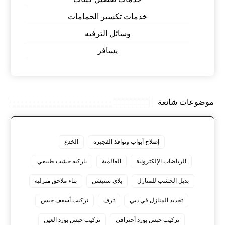
خدمات تكسير الحمامات
وسائل الترفيه
يسافر
موضوعات شائعة
إصلاح أبواب ونوافذ الفجيرة
الخدع
الرياضات الإلكترونية
العالمية
باركيه خشب طبيعي
بديل الخشب للمنازل
بلاي ستيشن
بناء ملاحق منزلية
تجديد المنازل في دبي
ترف
تركيب أسقف جبس
تركيب جبس بورد أحترافي
تركيب جبس بورد العين