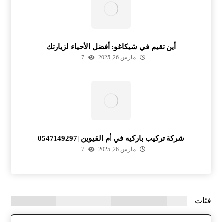
أين تقيم في شيكاغو: أفضل الأحياء لزيارتك
مارس 26, 2025
7
شركة تركيب باركيه في أم القيوين |0547149297
مارس 26, 2025
7
فئات