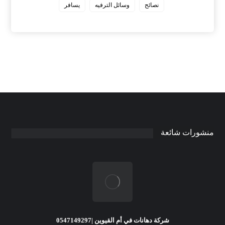
نصائح
وسائل الترفيه
يسافر
منشورات شائعة
شركة دهانات في أم القيوين |0547149297