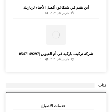
أين تقيم في شيكاغو: أفضل الأحياء لزيارتك
مارس 26, 2025
10
شركة تركيب باركيه في أم القيوين |0547149297
مارس 26, 2025
10
فئات
خدمات الاصباغ