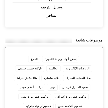
وسائل الترفيه
يسافر
موضوعات شائعة
إصلاح أبواب ونوافذ الفجيرة
الخدع
الرياضات الإلكترونية
العالمية
باركيه خشب طبيعي
بديل الخشب للمنازل
بلاي ستيشن
بناء ملاحق منزلية
تجديد المنازل في دبي
ترف
تركيب أسقف جبس
تركيب جبس بورد أحترافي
تركيب جبس بورد العين
تصميم أثاث مخصص
تصميم أرضيات باركيه