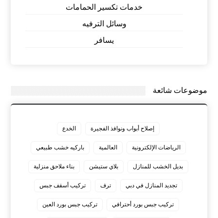
خدمات تكسير الحمامات
وسائل الترفيه
يسافر
موضوعات شائعة
إصلاح أبواب ونوافذ الفجيرة
الخدع
الرياضات الإلكترونية
العالمية
باركيه خشب طبيعي
بديل الخشب للمنازل
بلاي ستيشن
بناء ملاحق منزلية
تجديد المنازل في دبي
ترف
تركيب أسقف جبس
تركيب جبس بورد أحترافي
تركيب جبس بورد العين