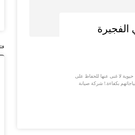
الفجيرة
فئ
يوية لا غنى عنها للحفاظ على
تياجاتهم بكفاءة.! شركة صيانة