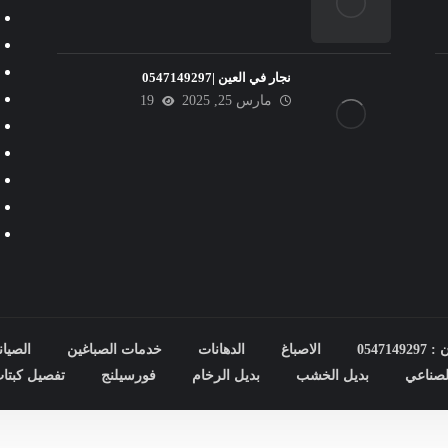
نجار في العين |0547149297
مارس 25, 2025
19
0547
الاصباغ
الدهانات
خدمات الصباغين
الصيان
صناعي
بديل الخشب
بديل الرخام
فورسيلنج
تفصيل كبتا