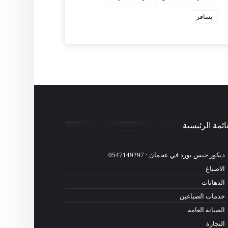
يسافر
ائمة الرئيسية
ديكور جبس بورد في عجمان : 0547149297
الاصباغ
الدهانات
خدمات الصباغين
الصيانة العامة
النجارة