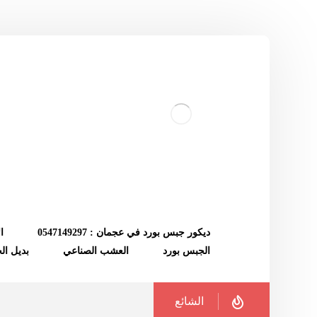
ديكور جبس بورد في عجمان : 0547149297
ا
الجبس بورد
العشب الصناعي
بديل ا
الشائع