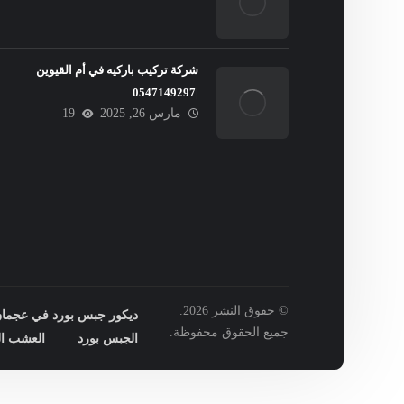
شركة تركيب باركيه في أم القيوين
|0547149297
مارس 26, 2025
19
© حقوق النشر 2026.
ديكور جبس بورد في عجمان : 149297
جميع الحقوق محفوظة.
الجبس بورد
العشب ال