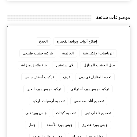
موضوعات شائعة
إصلاح أبواب ونوافذ الفجيرة
الخدع
الرياضات الإلكترونية
العالمية
باركيه خشب طبيعي
بديل الخشب للمنازل
بلاي ستيشن
بناء ملاحق منزلية
تجديد المنازل في دبي
ترف
تركيب أسقف جبس
تركيب جبس بورد أحترافي
تركيب جبس بورد العين
تصميم أثاث مخصص
تصميم أرضيات باركيه
تصميم داخلي دبي
تصميم كبتات
جبس بورد دبي
جبس بورد عصري
جبس بورد للأسقف
جمل
دهانات جدران عجمان
دهانات عالية الجودة