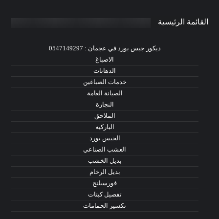
القائمة الرئيسية
ديكور جبس بورد في عجمان : 0547149297
الاصباغ
الدهانات
خدمات الصباغين
الصيانة العامة
النجارة
الملاحق
الباركيه
الجبس بورد
العشب الصناعي
بديل الخشب
بديل الرخام
فورسيلنج
تفصيل كبتات
تكسير الحمامات