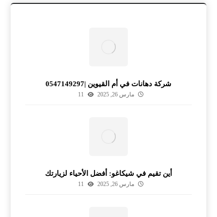
شركة دهانات في أم القيوين |0547149297
مارس 26, 2025
11
أين تقيم في شيكاغو: أفضل الأحياء لزيارتك
مارس 26, 2025
11