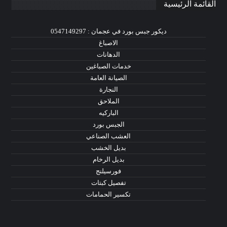
القائمة الرئيسية
ديكور جبس بورد في عجمان : 0547149297
الاصباغ
الدهانات
خدمات الصباغين
الصيانة العامة
النجارة
الملاحق
الباركيه
الجبس بورد
العشب الصناعي
بديل الخشب
بديل الرخام
فورسيلنج
تفصيل كبتات
تكسير الحمامات