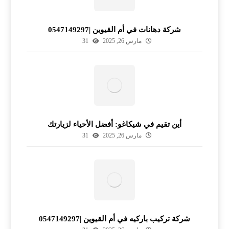
شركة دهانات في أم القيوين |0547149297
مارس 26, 2025
31
أين تقيم في شيكاغو: أفضل الأحياء لزيارتك
مارس 26, 2025
31
شركة تركيب باركيه في أم القيوين |0547149297