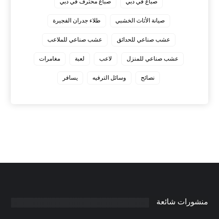
صباغ في دبي
صباغ محترف في دبي
صيانة الأثاث الخشبي
طلاء جدران الفجيرة
عشب صناعي للحدائق
عشب صناعي للملاعب
عشب صناعي للمنزل
لاعب
لعبة
مغامرات
نصائح
وسائل الترفيه
يسافر
منشورات شائعة