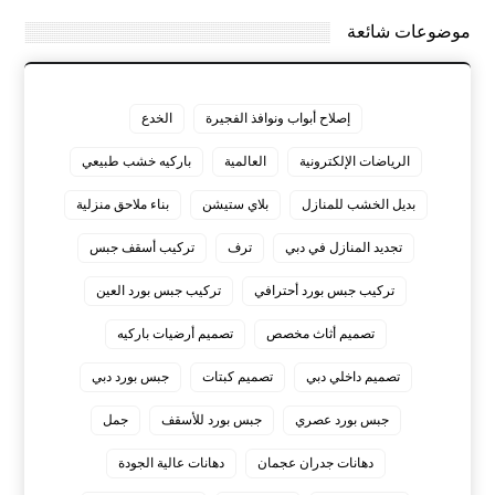
موضوعات شائعة
إصلاح أبواب ونوافذ الفجيرة
الخدع
الرياضات الإلكترونية
العالمية
باركيه خشب طبيعي
بديل الخشب للمنازل
بلاي ستيشن
بناء ملاحق منزلية
تجديد المنازل في دبي
ترف
تركيب أسقف جبس
تركيب جبس بورد أحترافي
تركيب جبس بورد العين
تصميم أثاث مخصص
تصميم أرضيات باركيه
تصميم داخلي دبي
تصميم كبتات
جبس بورد دبي
جبس بورد عصري
جبس بورد للأسقف
جمل
دهانات جدران عجمان
دهانات عالية الجودة