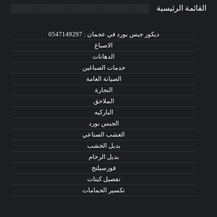
القائمة الرئيسية
ديكور جبس بورد في عجمان : 0547149297
الاصباغ
الدهانات
خدمات الصباغين
الصيانة العامة
النجارة
الملاحق
الباركيه
الجبس بورد
العشب الصناعي
بديل الخشب
بديل الرخام
فورسيلنج
تفصيل كبتات
تكسير الحمامات