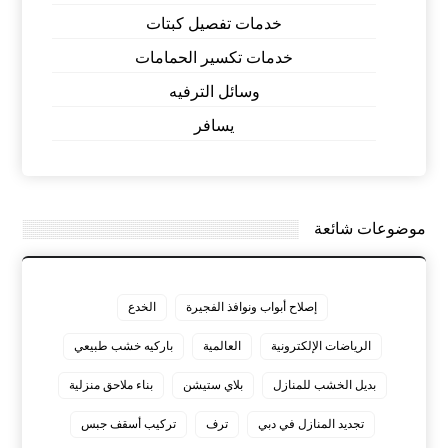
خدمات تفصيل كبتات
خدمات تكسير الحمامات
وسائل الترفيه
يسافر
موضوعات شائعة
إصلاح أبواب ونوافذ الفجيرة
الخدع
الرياضات الإلكترونية
العالمية
باركيه خشب طبيعي
بديل الخشب للمنازل
بلاي ستيشن
بناء ملاحق منزلية
تجديد المنازل في دبي
ترف
تركيب أسقف جبس