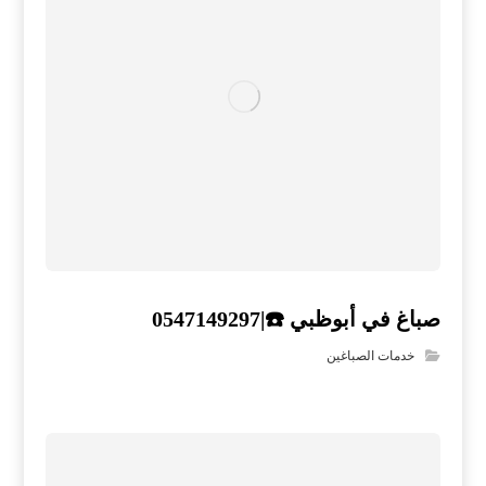
صباغ في أبوظبي ☎️|0547149297
خدمات الصباغين