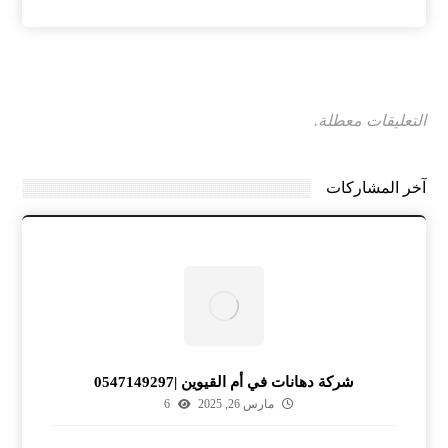
التعليقات معطلة.
آخر المشاركات
شركة دهانات في أم القيوين |0547149297
مارس 26, 2025
6