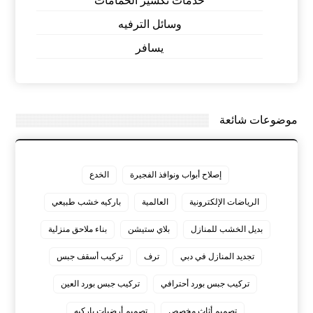
خدمات تكسير الحمامات
وسائل الترفيه
يسافر
موضوعات شائعة
إصلاح أبواب ونوافذ الفجيرة
الخدع
الرياضات الإلكترونية
العالمية
باركيه خشب طبيعي
بديل الخشب للمنازل
بلاي ستيشن
بناء ملاحق منزلية
تجديد المنازل في دبي
ترف
تركيب أسقف جبس
تركيب جبس بورد أحترافي
تركيب جبس بورد العين
تصميم أثاث مخصص
تصميم أرضيات باركيه