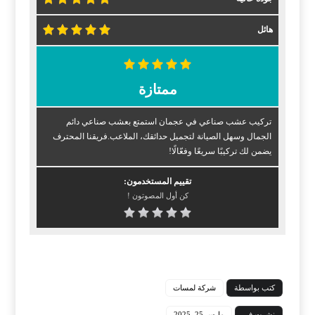
هائل
ممتازة
تركيب عشب صناعي في عجمان استمتع بعشب صناعي دائم
الجمال وسهل الصيانة لتجميل حدائقك، الملاعب.فريقنا المحترف
يضمن لك تركيبًا سريعًا وفعّالًا!
تقييم المستخدمون:
كن أول المصوتون !
كتب بواسطة
شركة لمسات
نشرت في
مارس 25, 2025