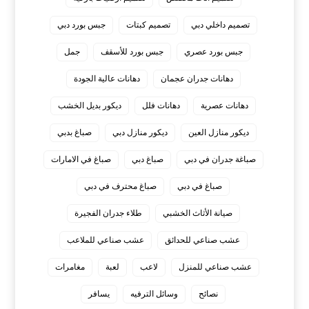
تصميم داخلي دبي
تصميم كبتات
جبس بورد دبي
جبس بورد عصري
جبس بورد للأسقف
جمل
دهانات جدران عجمان
دهانات عالية الجودة
دهانات عصرية
دهانات فلل
ديكور بديل الخشب
ديكور منازل العين
ديكور منازل دبي
صباغ بدبي
صباغة جدران في دبي
صباغ دبي
صباغ في الامارات
صباغ في دبي
صباغ محترف في دبي
صيانة الأثاث الخشبي
طلاء جدران الفجيرة
عشب صناعي للحدائق
عشب صناعي للملاعب
عشب صناعي للمنزل
لاعب
لعبة
مغامرات
نصائح
وسائل الترفيه
يسافر