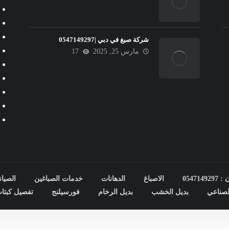
شركة صبغ في دبي |0547149297
مارس 25, 2025
17
0547
الاصباغ
الدهانات
خدمات الصباغين
الصيان
صناعي
بديل الخشب
بديل الرخام
فورسيلنج
تفصيل كبتا