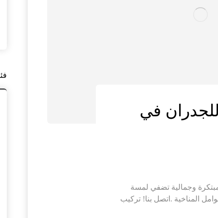
فئ
لجدران في
بتكرة وجمالية تضفي لمسة
امل المناخية .اتصل بنا! تركيب