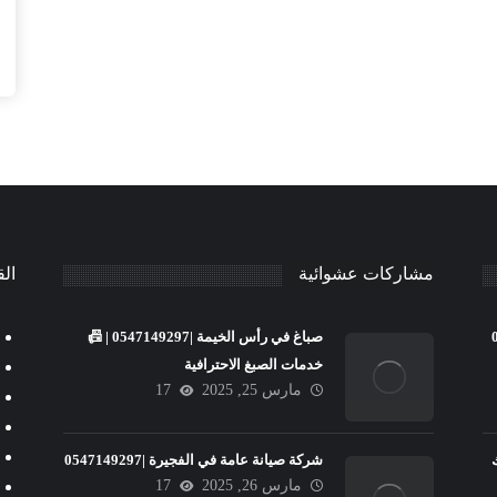
مشاركات عشوائية
الق
صباغ في رأس الخيمة |0547149297 | 📠
خدمات الصبغ الاحترافية
مارس 25, 2025
17
شركة صيانة عامة في الفجيرة |0547149297
مارس 26, 2025
17