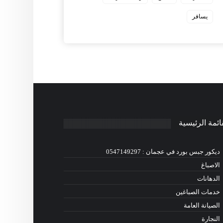
يسافر
ائمة الرئيسية
ديكور جبس بورد في عجمان : 0547149297
الاصباغ
الدهانات
خدمات الصباغين
الصيانة العامة
النجارة