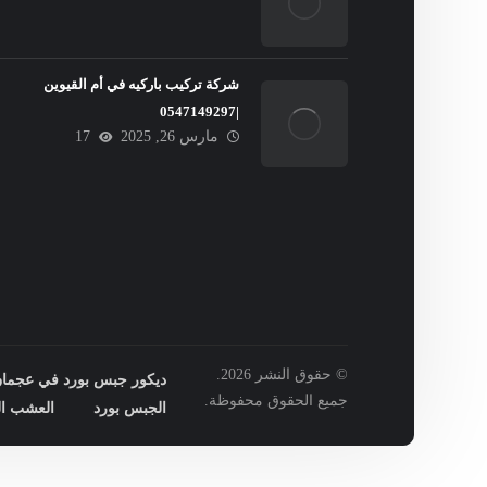
شركة تركيب باركيه في أم القيوين
|0547149297
مارس 26, 2025
17
© حقوق النشر 2026.
ديكور جبس بورد في عجمان : 149297
جميع الحقوق محفوظة.
الجبس بورد
العشب ال