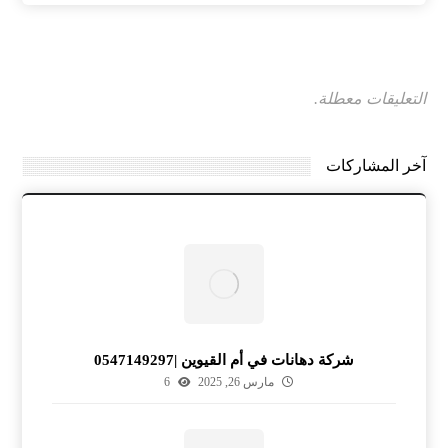
التعليقات معطلة.
آخر المشاركات
شركة دهانات في أم القيوين |0547149297
مارس 26, 2025
6