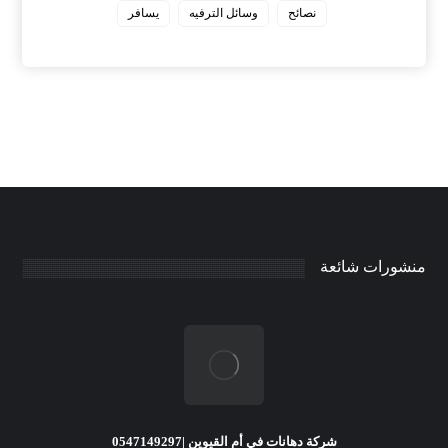
نصائح
وسائل الترفيه
يسافر
منشورات شائعة
شركة دهانات في أم القيوين |0547149297