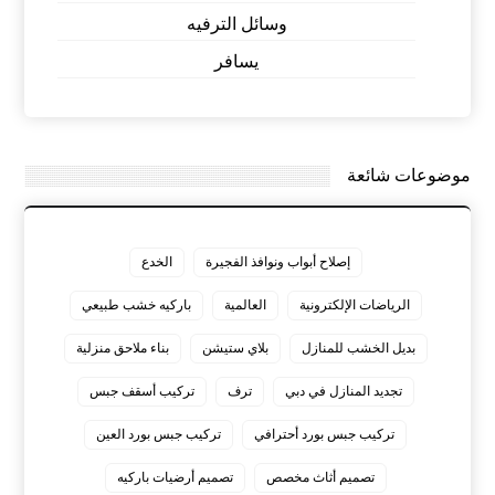
وسائل الترفيه
يسافر
موضوعات شائعة
إصلاح أبواب ونوافذ الفجيرة
الخدع
الرياضات الإلكترونية
العالمية
باركيه خشب طبيعي
بديل الخشب للمنازل
بلاي ستيشن
بناء ملاحق منزلية
تجديد المنازل في دبي
ترف
تركيب أسقف جبس
تركيب جبس بورد أحترافي
تركيب جبس بورد العين
تصميم أثاث مخصص
تصميم أرضيات باركيه