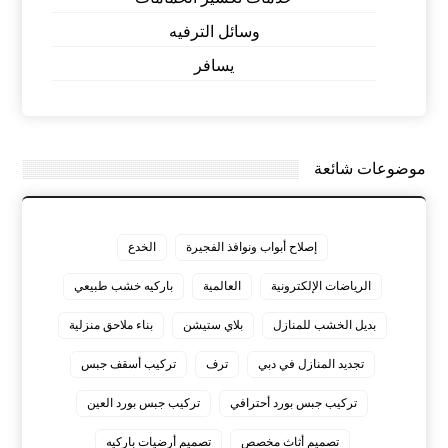
وسائل الترفيه
يسافر
موضوعات شائعة
إصلاح أبواب ونوافذ الفجيرة
الخدع
الرياضات الإلكترونية
العالمية
باركيه خشب طبيعي
بديل الخشب للمنازل
بلاي ستيشن
بناء ملاحق منزلية
تجديد المنازل في دبي
ترف
تركيب أسقف جبس
تركيب جبس بورد أحترافي
تركيب جبس بورد العين
تصميم أثاث مخصص
تصميم أرضيات باركيه