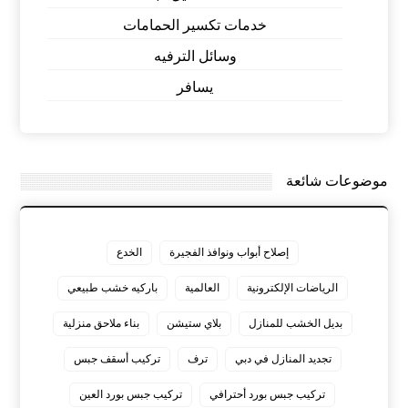
خدمات تكسير الحمامات
وسائل الترفيه
يسافر
موضوعات شائعة
إصلاح أبواب ونوافذ الفجيرة
الخدع
الرياضات الإلكترونية
العالمية
باركيه خشب طبيعي
بديل الخشب للمنازل
بلاي ستيشن
بناء ملاحق منزلية
تجديد المنازل في دبي
ترف
تركيب أسقف جبس
تركيب جبس بورد أحترافي
تركيب جبس بورد العين