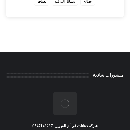
نصائح
وسائل الترفيه
يسافر
منشورات شائعة
شركة دهانات في أم القيوين |0547149297