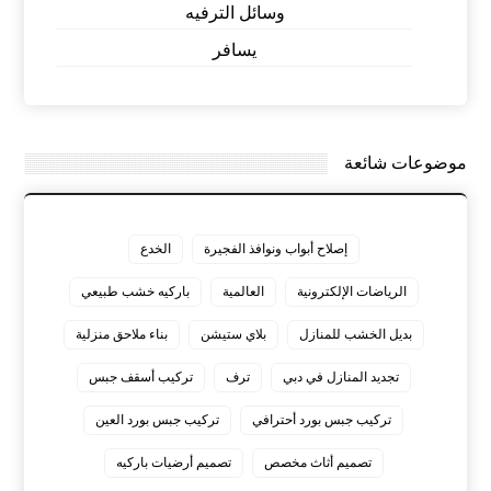
وسائل الترفيه
يسافر
موضوعات شائعة
إصلاح أبواب ونوافذ الفجيرة
الخدع
الرياضات الإلكترونية
العالمية
باركيه خشب طبيعي
بديل الخشب للمنازل
بلاي ستيشن
بناء ملاحق منزلية
تجديد المنازل في دبي
ترف
تركيب أسقف جبس
تركيب جبس بورد أحترافي
تركيب جبس بورد العين
تصميم أثاث مخصص
تصميم أرضيات باركيه