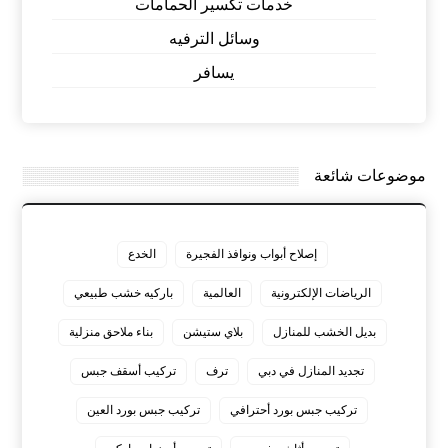
خدمات تكسير الحمامات
وسائل الترفيه
يسافر
موضوعات شائعة
إصلاح أبواب ونوافذ الفجيرة
الخدع
الرياضات الإلكترونية
العالمية
باركيه خشب طبيعي
بديل الخشب للمنازل
بلاي ستيشن
بناء ملاحق منزلية
تجديد المنازل في دبي
ترف
تركيب أسقف جبس
تركيب جبس بورد أحترافي
تركيب جبس بورد العين