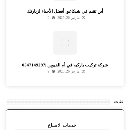
أين تقيم في شيكاغو: أفضل الأحياء لزيارتك
مارس 26, 2025
9
شركة تركيب باركيه في أم القيوين |0547149297
مارس 26, 2025
9
فئات
خدمات الاصباغ