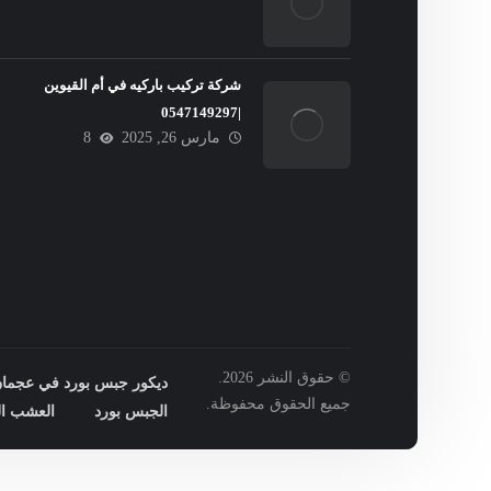
شركة تركيب باركيه في أم القيوين
|0547149297
مارس 26, 2025
8
© حقوق النشر 2026.
ديكور جبس بورد في عجمان : 149297
جميع الحقوق محفوظة.
الجبس بورد
العشب ال