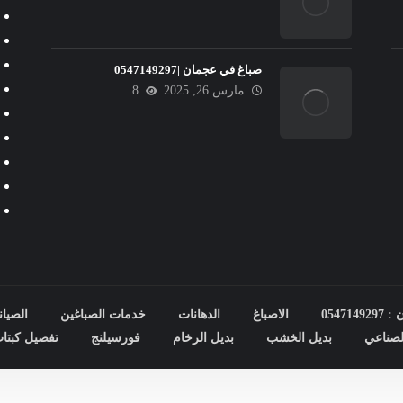
صباغ في عجمان |0547149297
مارس 26, 2025
8
0547
الاصباغ
الدهانات
خدمات الصباغين
الصيان
صناعي
بديل الخشب
بديل الرخام
فورسيلنج
تفصيل كبتا