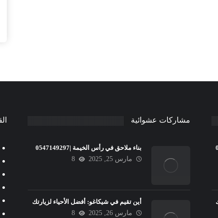
مشاركات عشوائية
الق
بناء ملاحق في رأس الخيمة |0547149297
مارس 25, 2025
8
أين تقيم في شيكاغو: أفضل الأحياء لزيارتك
مارس 26, 2025
8