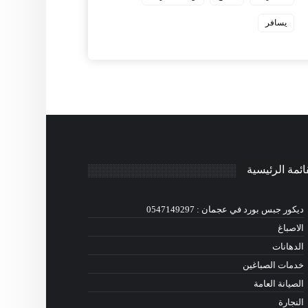
يسافر
ائمة الرئيسية
ديكور جبس بورد في عجمان : 0547149297
الاصباغ
الدهانات
خدمات الصباغين
الصيانة العامة
النجارة