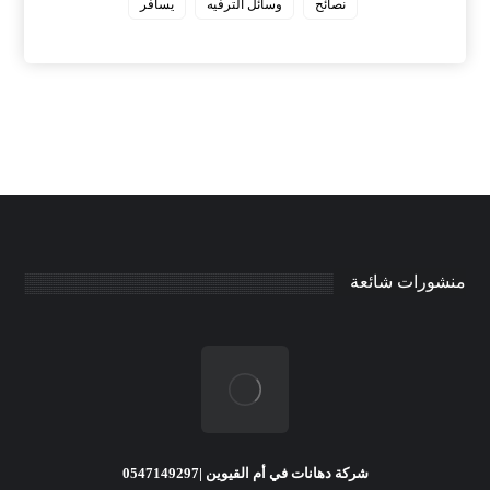
نصائح
وسائل الترفيه
يسافر
منشورات شائعة
شركة دهانات في أم القيوين |0547149297