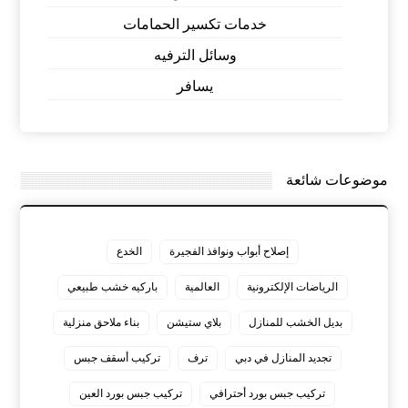
خدمات تكسير الحمامات
وسائل الترفيه
يسافر
موضوعات شائعة
إصلاح أبواب ونوافذ الفجيرة
الخدع
الرياضات الإلكترونية
العالمية
باركيه خشب طبيعي
بديل الخشب للمنازل
بلاي ستيشن
بناء ملاحق منزلية
تجديد المنازل في دبي
ترف
تركيب أسقف جبس
تركيب جبس بورد أحترافي
تركيب جبس بورد العين