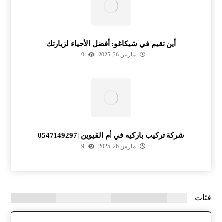
أين تقيم في شيكاغو: أفضل الأحياء لزيارتك
مارس 26, 2025
9
شركة تركيب باركيه في أم القيوين |0547149297
مارس 26, 2025
9
فئات