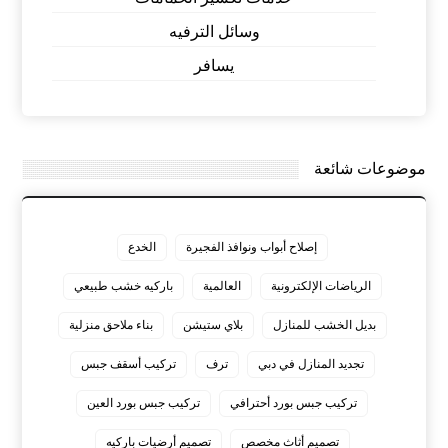
وسائل الترفيه
يسافر
موضوعات شائعة
إصلاح أبواب ونوافذ الفجيرة
الخدع
الرياضات الإلكترونية
العالمية
باركيه خشب طبيعي
بديل الخشب للمنازل
بلاي ستيشن
بناء ملاحق منزلية
تجديد المنازل في دبي
ترف
تركيب أسقف جبس
تركيب جبس بورد أحترافي
تركيب جبس بورد العين
تصميم أثاث مخصص
تصميم أرضيات باركيه