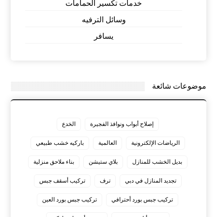
خدمات تكسير الحمامات
وسائل الترفيه
يسافر
موضوعات شائعة
إصلاح أبواب ونوافذ الفجيرة
الخدع
الرياضات الإلكترونية
العالمية
باركيه خشب طبيعي
بديل الخشب للمنازل
بلاي ستيشن
بناء ملاحق منزلية
تجديد المنازل في دبي
ترف
تركيب أسقف جبس
تركيب جبس بورد أحترافي
تركيب جبس بورد العين