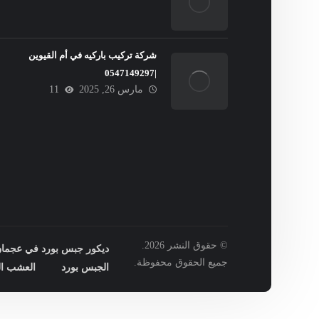
شركة تركيب باركيه في أم القيوين
|0547149297
مارس 26, 2025
11
© حقوق النشر 2026.
ديكور جبس بورد في عجمان : 149297
جميع الحقوق محفوظة.
الجبس بورد
العشب ال