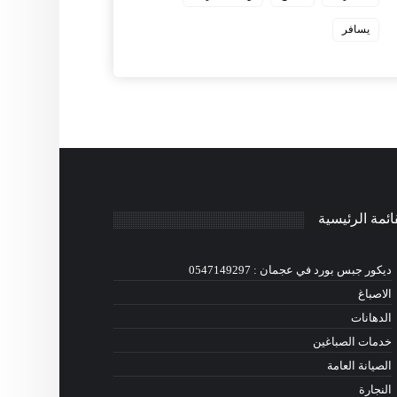
يسافر
ائمة الرئيسية
ديكور جبس بورد في عجمان : 0547149297
الاصباغ
الدهانات
خدمات الصباغين
الصيانة العامة
النجارة