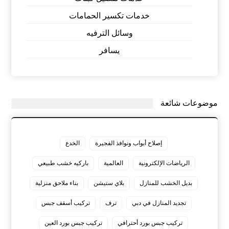
خدمات تكسير الحمامات
وسائل الترفيه
يسافر
موضوعات شائعة
إصلاح أبواب ونوافذ الفجيرة
الخدع
الرياضات الإلكترونية
العالمية
باركيه خشب طبيعي
بديل الخشب للمنازل
بلاي ستيشن
بناء ملاحق منزلية
تجديد المنازل في دبي
ترف
تركيب أسقف جبس
تركيب جبس بورد أحترافي
تركيب جبس بورد العين