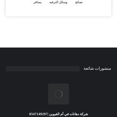
نصائح
وسائل الترفيه
يسافر
منشورات شائعة
شركة دهانات في أم القيوين |0547149297