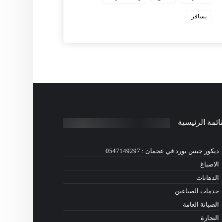
يسافر
ائمة الرئيسية
ديكور جبس بورد في عجمان : 0547149297
الاصباغ
الدهانات
خدمات الصباغين
الصيانة العامة
النجارة