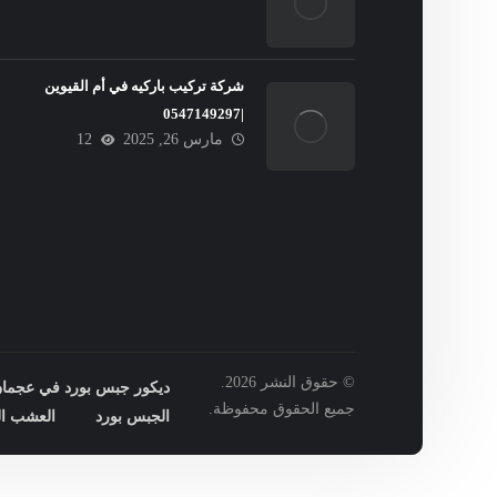
شركة تركيب باركيه في أم القيوين
|0547149297
مارس 26, 2025
12
© حقوق النشر 2026.
ديكور جبس بورد في عجمان : 149297
جميع الحقوق محفوظة.
الجبس بورد
العشب ال