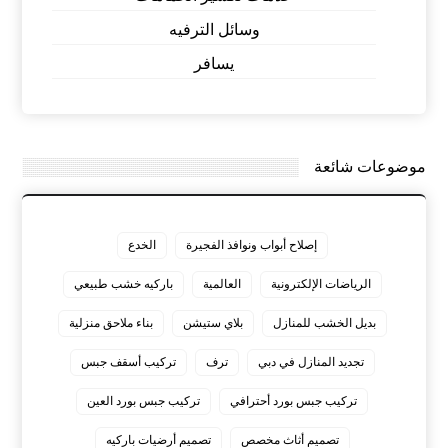
وسائل الترفيه
يسافر
موضوعات شائعة
إصلاح أبواب ونوافذ الفجيرة
الخدع
الرياضات الإلكترونية
العالمية
باركيه خشب طبيعي
بديل الخشب للمنازل
بلاي ستيشن
بناء ملاحق منزلية
تجديد المنازل في دبي
ترف
تركيب أسقف جبس
تركيب جبس بورد أحترافي
تركيب جبس بورد العين
تصميم أثاث مخصص
تصميم أرضيات باركيه