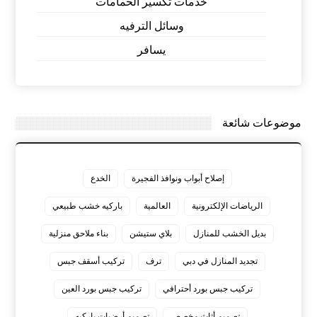
خدمات تكسير الحمامات
وسائل الترفيه
يسافر
موضوعات شائعة
إصلاح أبواب ونوافذ الفجيرة
الخدع
الرياضات الإلكترونية
العالمية
باركيه خشب طبيعي
بديل الخشب للمنازل
بلاي ستيشن
بناء ملاحق منزلية
تجديد المنازل في دبي
ترف
تركيب أسقف جبس
تركيب جبس بورد أحترافي
تركيب جبس بورد العين
تصميم أثاث مخصص
تصميم أرضيات باركيه