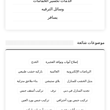
خدمات تكسير الحمامات
وسائل الترفيه
يسافر
موضوعات شائعة
إصلاح أبواب ونوافذ الفجيرة
الخدع
الرياضات الإلكترونية
العالمية
باركيه خشب طبيعي
بديل الخشب للمنازل
بلاي ستيشن
بناء ملاحق منزلية
تجديد المنازل في دبي
ترف
تركيب أسقف جبس
تركيب جبس بورد أحترافي
تركيب جبس بورد العين
تصميم أثاث مخصص
تصميم أرضيات باركيه