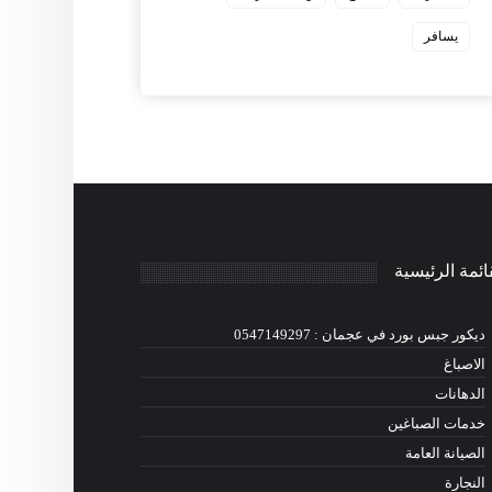
يسافر
ائمة الرئيسية
ديكور جبس بورد في عجمان : 0547149297
الاصباغ
الدهانات
خدمات الصباغين
الصيانة العامة
النجارة