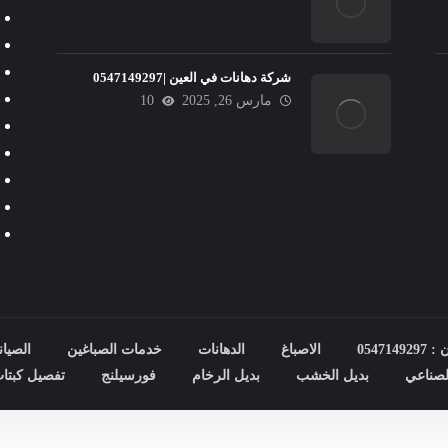
شركة دهانات في العين |0547149297
مارس 26, 2025
10
0547
الاصباغ
الدهانات
خدمات الصباغين
الصيان
صناعي
بديل الخشب
بديل الرخام
فورسيلنج
تفصيل كبتا