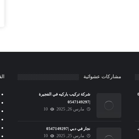
مشاركات عشوائية
الق
شركة تركيب باركيه في الفجيرة
|0547149297
مارس 26, 2025
10
نجار في دبي |0547149297
مارس 25, 2025
10