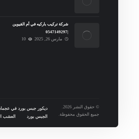
شركة تركيب باركيه في أم القيوين
|0547149297
مارس 26, 2025
10
© حقوق النشر 2026.
ديكور جبس بورد في عجمان : 149297
جميع الحقوق محفوظة.
الجبس بورد
العشب ال