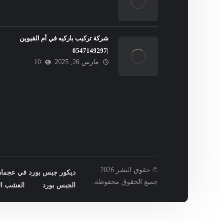
شركة تركيب باركيه في أم القيوين
|0547149297
مارس 26, 2025
10
© حقوق النشر 2026.
ديكور جبس بورد في عجمان : 149297
جميع الحقوق محفوظة.
الجبس بورد
العشب ال