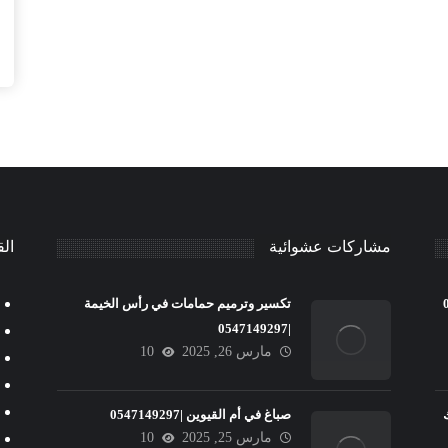
مشاركات عشوائية
الق
تكسير وترميم حمامات في رأس الخيمة
|0547149297
مارس 26, 2025
10
صباغ في أم القيوين |0547149297
مارس 25, 2025
10