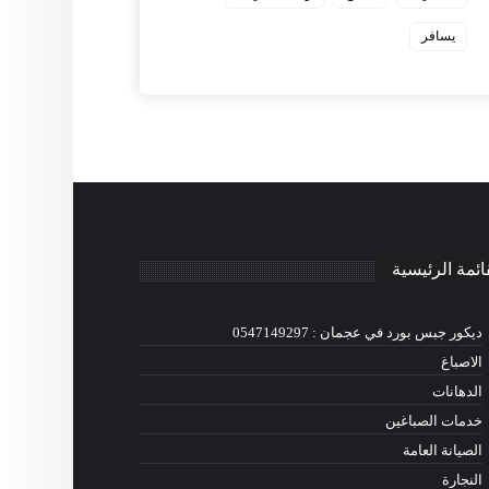
يسافر
ائمة الرئيسية
ديكور جبس بورد في عجمان : 0547149297
الاصباغ
الدهانات
خدمات الصباغين
الصيانة العامة
النجارة