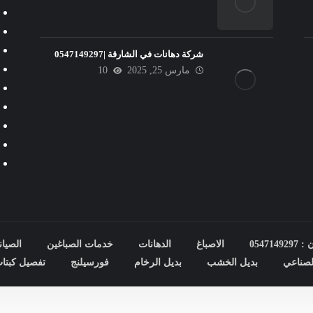
شركة دهانات في الشارقة |0547149297
مارس 25, 2025
10
0547
الاصباغ
الدهانات
خدمات الصباغين
الصيان
صناعي
بديل الخشب
بديل الرخام
فورسيلنج
تفصيل كبتا