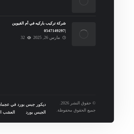
شركة تركيب باركيه في أم القيوين
|0547149297
مارس 26, 2025
32
© حقوق النشر 2026.
ديكور جبس بورد في عجمان : 149297
جميع الحقوق محفوظة.
الجبس بورد
العشب ال