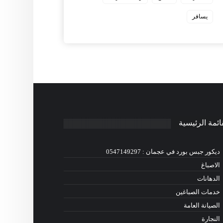
يسافر
ائمة الرئيسية
ديكور جبس بورد في عجمان : 0547149297
الاصباغ
الدهانات
خدمات الصباغين
الصيانة العامة
النجارة