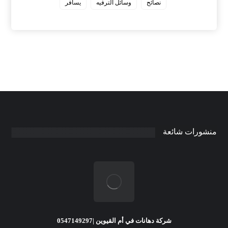
نصائح
وسائل الترفيه
يسافر
منشورات شائعة
شركة دهانات في أم القيوين |0547149297