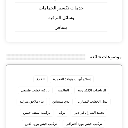
خدمات تكسير الحمامات
وسائل الترفيه
يسافر
موضوعات شائعة
إصلاح أبواب ونوافذ الفجيرة
الخدع
الرياضات الإلكترونية
العالمية
باركيه خشب طبيعي
بديل الخشب للمنازل
بلاي ستيشن
بناء ملاحق منزلية
تجديد المنازل في دبي
ترف
تركيب أسقف جبس
تركيب جبس بورد أحترافي
تركيب جبس بورد العين