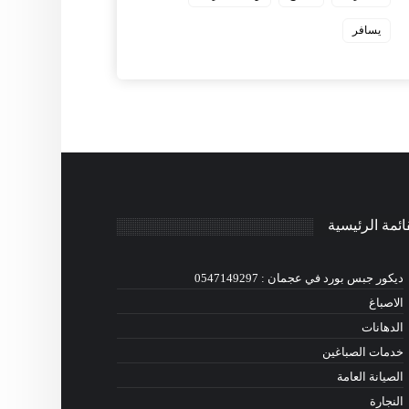
يسافر
ائمة الرئيسية
ديكور جبس بورد في عجمان : 0547149297
الاصباغ
الدهانات
خدمات الصباغين
الصيانة العامة
النجارة