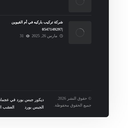
شركة تركيب باركيه في أم القيوين
|0547149297
مارس 26, 2025
31
© حقوق النشر 2026.
ديكور جبس بورد في عجمان : 149297
جميع الحقوق محفوظة.
الجبس بورد
العشب ال