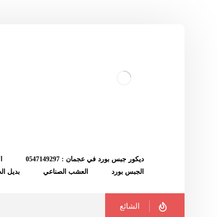
ديكور جبس بورد في عجمان : 0547149297
ا
الجبس بورد
العشب الصناعي
بديل ا
الشائع