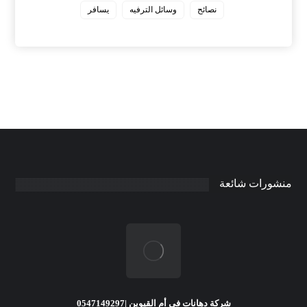
نصائح
وسائل الترفيه
يسافر
منشورات شائعة
شركة دهانات في أم القيوين |0547149297