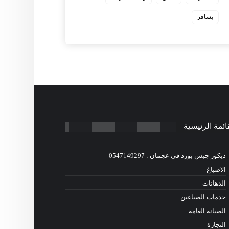
يسافر
ائمة الرئيسية
ديكور جبس بورد في عجمان : 0547149297
الاصباغ
الدهانات
خدمات الصباغين
الصيانة العامة
النجارة