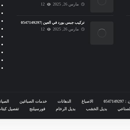
مارس 26, 2025
12
تركيب جبس بورد في العين |0547149297
مارس 26, 2025
12
0547
الاصباغ
الدهانات
خدمات الصباغين
الصيان
صناعي
بديل الخشب
بديل الرخام
فورسيلنج
تفصيل كبتا