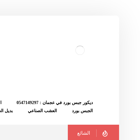
ديكور جبس بورد في عجمان : 0547149297
ا
الجبس بورد
العشب الصناعي
بديل ا
الشائع