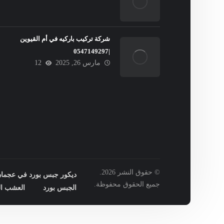
شركة تركيب باركيه في أم القيوين
|0547149297
مارس 26, 2025
12
© حقوق النشر 2026.
ديكور جبس بورد في عجمان : 149297
جميع الحقوق محفوظة.
الجبس بورد
العشب ال