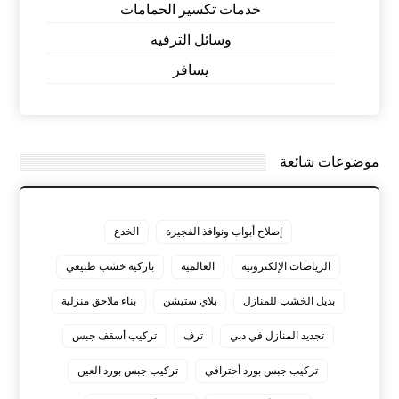
خدمات تكسير الحمامات
وسائل الترفيه
يسافر
موضوعات شائعة
إصلاح أبواب ونوافذ الفجيرة
الخدع
الرياضات الإلكترونية
العالمية
باركيه خشب طبيعي
بديل الخشب للمنازل
بلاي ستيشن
بناء ملاحق منزلية
تجديد المنازل في دبي
ترف
تركيب أسقف جبس
تركيب جبس بورد أحترافي
تركيب جبس بورد العين